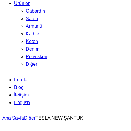
Ürünler
Gabardin
Saten
Armürlü
Kadife
Keten
Denim
Poliviskon
Diğer
Fuarlar
Blog
İletişim
English
Ana Sayfa
Diğer
TESLA NEW ŞANTUK