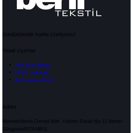
Sürdürülebilir Kalite Üretiyoruz!
Yasal Uyarılar
Açık Rıza Metni
KVKK Politikası
Aydınlatma Metni
Adres
Mehmet Nesih Özmen Mah. Yıldırım Sokak No: 11 Merter-
Güngören/İSTANBUL