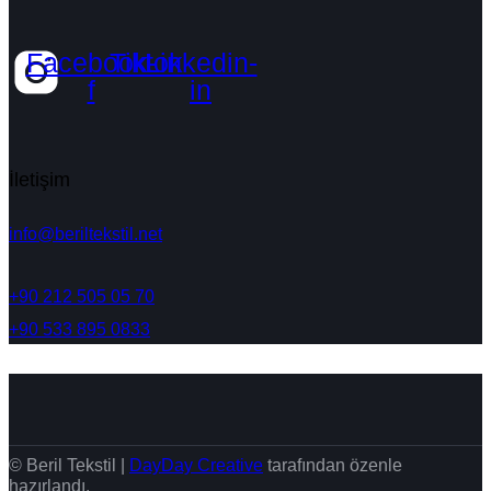
Facebook-
Tiktok
Linkedin-
f
in
İletişim
info@beriltekstil.net
+90 212 505 05 70
+90 533 895 0833
© Beril Tekstil |
DayDay Creative
tarafından özenle
hazırlandı.