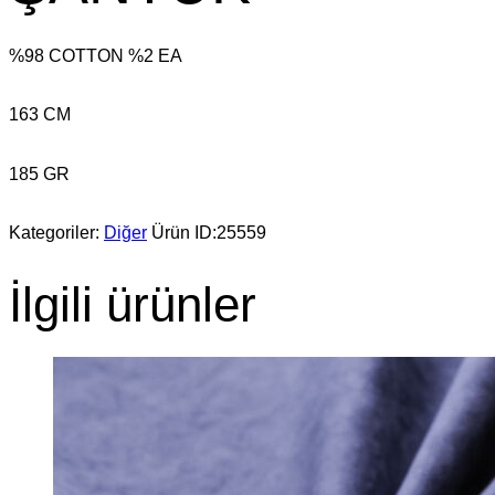
%98 COTTON %2 EA
163 CM
185 GR
Kategoriler:
Diğer
Ürün ID:
25559
İlgili ürünler