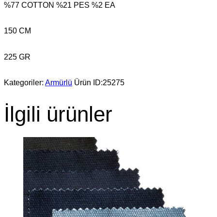
%77 COTTON %21 PES %2 EA
150 CM
225 GR
Kategoriler:
Armürlü
Ürün ID:
25275
İlgili ürünler