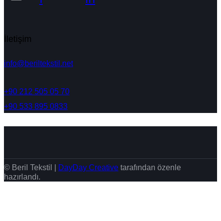
İletişim
info@beriltekstil.net
+90 212 505 05 70
+90 533 895 0833
© Beril Tekstil |
DayDay Creative
tarafından özenle
hazırlandı.