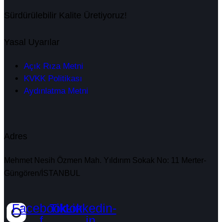
Sürdürülebilir Kalite Üretiyoruz!
Yasal Uyarılar
Açık Rıza Metni
KVKK Politikası
Aydınlatma Metni
Adres
Mehmet Nesih Özmen Mah. Yıldırım Sokak No: 11 Merter-
Güngören/İSTANBUL
Facebook-
Tiktok
Linkedin-
f
in