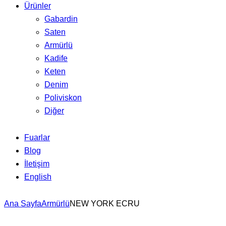
Ürünler
Gabardin
Saten
Armürlü
Kadife
Keten
Denim
Poliviskon
Diğer
Fuarlar
Blog
İletişim
English
Ana Sayfa
Armürlü
NEW YORK ECRU