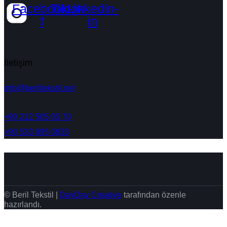
Facebook-
Tiktok
Linkedin-
f
in
İletişim
info@beriltekstil.net
+90 212 505 05 70
+90 533 895 0833
© Beril Tekstil |
DayDay Creative
tarafından özenle
hazırlandı.