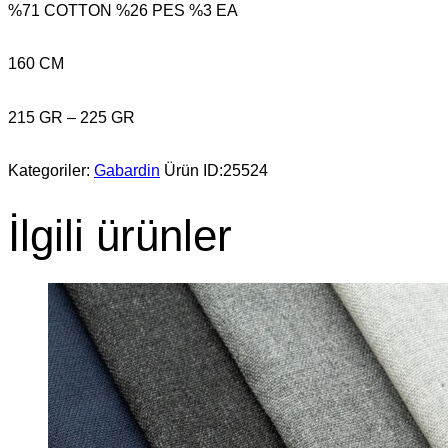
%71 COTTON %26 PES %3 EA
160 CM
215 GR – 225 GR
Kategoriler:
Gabardin
Ürün ID:
25524
İlgili ürünler