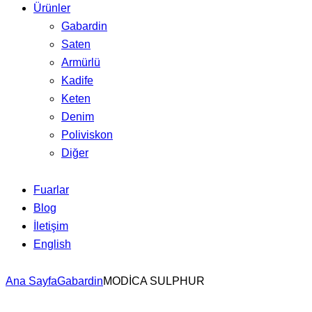
Ürünler
Gabardin
Saten
Armürlü
Kadife
Keten
Denim
Poliviskon
Diğer
Fuarlar
Blog
İletişim
English
Ana Sayfa
Gabardin
MODİCA SULPHUR