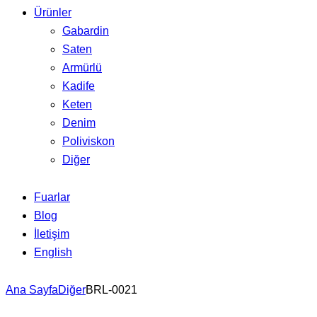
Ürünler
Gabardin
Saten
Armürlü
Kadife
Keten
Denim
Poliviskon
Diğer
Fuarlar
Blog
İletişim
English
Ana Sayfa
Diğer
BRL-0021